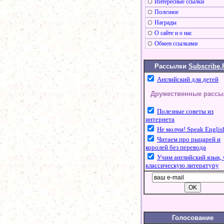
Интересные ссылки
Полезное
Награды
О сайте и о нас
Обмен ссылками
Рассылки
Subscribe.
Английский для детей
Дружественные рассы
Полезные советы из
интернета
Не молчи! Speak Englis
Читаем про рыцарей и
королей без перевода
Учим английский язык, 
классическую литературу
Голосование