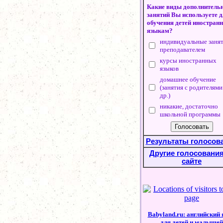
Какие виды дополнитель
занятий Вы используете 
обучения детей иностран
языкам?
индивидуальные занят
преподавателем
курсы иностранных
языков
домашнее обучение
(занятия с родителями
др.)
никакие, достаточно
школьной программы
Результаты голосов
Другие голосования
сайте
Babyland.ru: английский
для детей и малышей