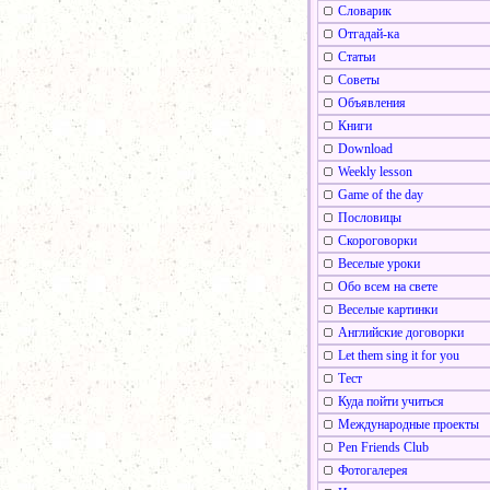
Словарик
Отгадай-ка
Статьи
Советы
Объявления
Книги
Download
Weekly lesson
Game of the day
Пословицы
Скороговорки
Веселые уроки
Обо всем на свете
Веселые картинки
Английские договорки
Let them sing it for you
Тест
Куда пойти учиться
Международные проекты
Pen Friends Club
Фотогалерея