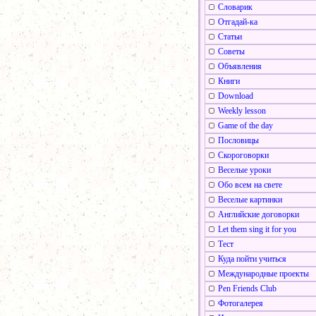
Словарик
Отгадай-ка
Статьи
Советы
Объявления
Книги
Download
Weekly lesson
Game of the day
Пословицы
Скороговорки
Веселые уроки
Обо всем на свете
Веселые картинки
Английские договорки
Let them sing it for you
Тест
Куда пойти учиться
Международные проекты
Pen Friends Club
Фотогалерея