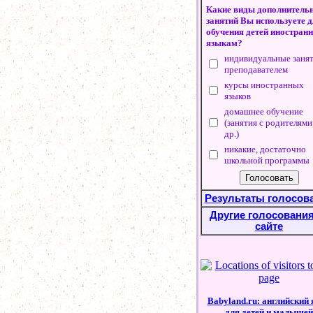
Какие виды дополнитель
занятий Вы используете 
обучения детей иностран
языкам?
индивидуальные занят
преподавателем
курсы иностранных
языков
домашнее обучение
(занятия с родителями
др.)
никакие, достаточно
школьной программы
Результаты голосов
Другие голосования
сайте
Babyland.ru: английский
для детей и малышей