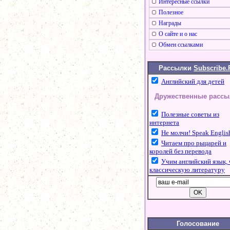
Интересные ссылки
Полезное
Награды
О сайте и о нас
Обмен ссылками
Рассылки
Subscribe.
Английский для детей
Дружественные рассы
Полезные советы из
интернета
Не молчи! Speak Englis
Читаем про рыцарей и
королей без перевода
Учим английский язык, 
классическую литературу
Голосование