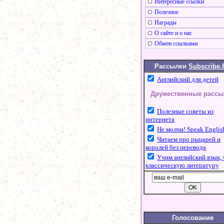
Интересные ссылки
Полезное
Награды
О сайте и о нас
Обмен ссылками
Рассылки
Subscribe.
Английский для детей
Дружественные рассы
Полезные советы из
интернета
Не молчи! Speak Englis
Читаем про рыцарей и
королей без перевода
Учим английский язык, 
классическую литературу
Голосование