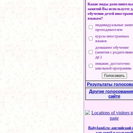
Какие виды дополнитель
занятий Вы используете 
обучения детей иностран
языкам?
индивидуальные занят
преподавателем
курсы иностранных
языков
домашнее обучение
(занятия с родителями
др.)
никакие, достаточно
школьной программы
Результаты голосов
Другие голосования
сайте
Babyland.ru: английский
для детей и малышей