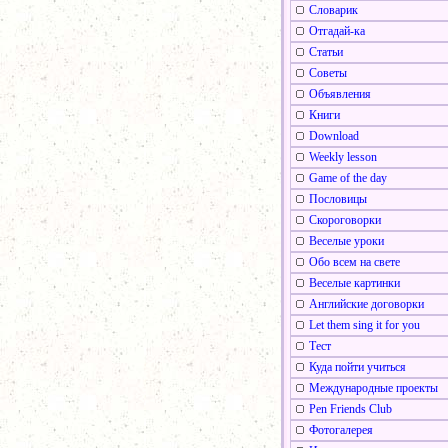
Словарик
Отгадай-ка
Статьи
Советы
Объявления
Книги
Download
Weekly lesson
Game of the day
Пословицы
Скороговорки
Веселые уроки
Обо всем на свете
Веселые картинки
Английские договорки
Let them sing it for you
Тест
Куда пойти учиться
Международные проекты
Pen Friends Club
Фотогалерея